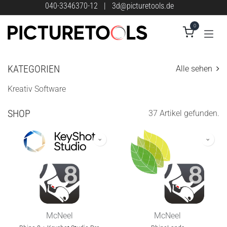
Zum Inhalt springen
040-3346370-12
|
3d@picturetools.de
0
KATEGORIEN
Alle sehen
Kreativ Software
SHOP
37 Artikel gefunden.
McNeel
McNeel