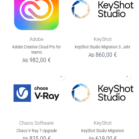
Adobe
KeyShot
Adobe Creative Cloud Pro for
KeyShot Studio Migration 3. Jahr
teams
860,00
€
Ab
982,00
€
Ab
Chaos Software
KeyShot
Chaos V-Ray 7 Upgrade
KeyShot Studio Migration
825,00
€
619,00
€
Ab
Ab