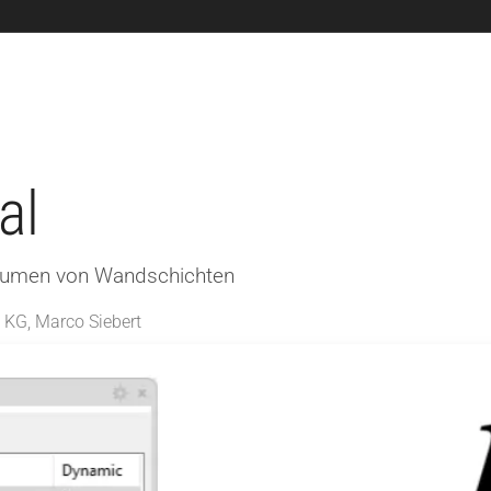
News
Dienstleistungen
3D Software
Shop
al
olumen von Wandschichten
 KG, Marco Siebert