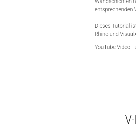
Wandschichten n
entsprechenden W
Dieses Tutorial is
Rhino und Visua
YouTube Video Tu
V-