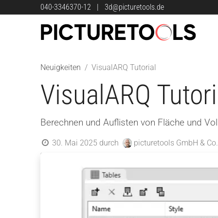
Zum Inhalt springen
040-3346370-12
|
3d@picturetools.de
Neuigkeiten
VisualARQ Tutorial
VisualARQ Tutori
Berechnen und Auflisten von Fläche und V
30. Mai 2025
durch
picturetools GmbH & Co.