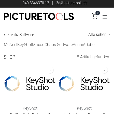
Zum Inhalt springen
040-3346370-12
|
3d@picturetools.de
0
Alle sehen
Kreativ Software
McNeel
KeyShot
Maxon
Chaos Software
Asuni
Adobe
SHOP
8 Artikel gefunden.
KeyShot
KeyShot