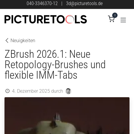
Zum Inhalt springen
040-3346370-12
|
3d@picturetools.de
0
Neuigkeiten
ZBrush 2026.1: Neue
Retopology-Brushes und
flexible IMM-Tabs
4. Dezember 2025
durch