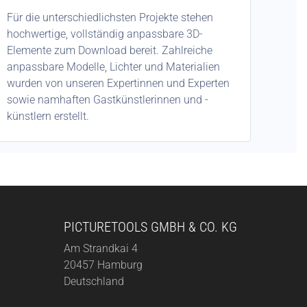
Für die unterschiedlichsten Projekte stehen
hochwertige, vollständig anpassbare 3D-
Elemente zum Download bereit. Zahlreiche
anpassbare Modelle, Lichter und Materialien
wurden von unseren Expertinnen und Experten
sowie namhaften Gastkünstlerinnen und -
künstlern erstellt.
PICTURETOOLS GMBH & CO. KG
Am Strandkai 4
20457 Hamburg
Deutschland