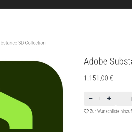
News
Dienstleistungen
3D Software
Shop
bstance 3D Collection
Adobe Substa
1.151,00
€
Zur Wunschliste hinzu