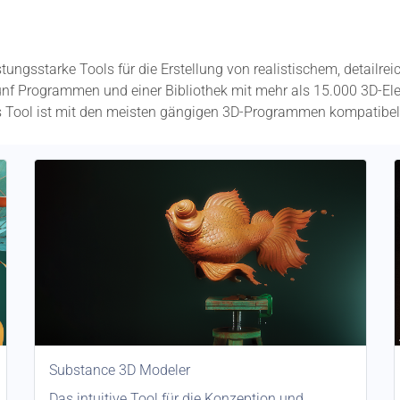
tungsstarke Tools für die Erstellung von realistischem, detailr
ünf Programmen und einer Bibliothek mit mehr als 15.000 3D-Ele
es Tool ist mit den meisten gängigen 3D-Programmen kompatibel
Substance 3D Modeler
Das intuitive Tool für die Konzeption und