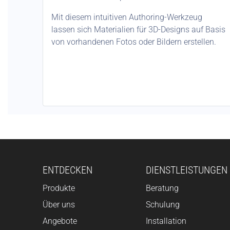
Mit diesem intuitiven Authoring-Werkzeug
lassen sich Materialien für 3D-Designs auf Basis
von vorhandenen Fotos oder Bildern erstellen.
ENTDECKEN
DIENSTLEISTUNGEN
Produkte
Beratung
Über uns
Schulung
Angebote
Installation