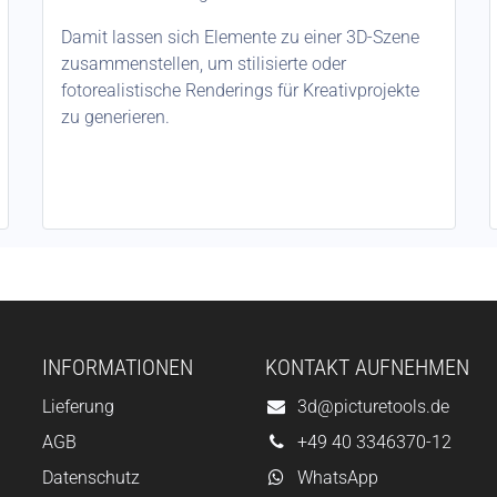
Damit lassen sich Elemente zu einer 3D-Szene
zusammenstellen, um stilisierte oder
fotorealistische Renderings für Kreativprojekte
zu generieren.
INFORMATIONEN
KONTAKT AUFNEHMEN
Lieferung
3d@picturetools.de
AGB
+49 40 3346370-12
Datenschutz
WhatsApp