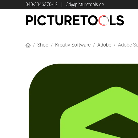
Zum Inhalt springen
040-3346370-12
|
3d@picturetools.de
Shop
Kreativ Software
Adobe
Adobe Su