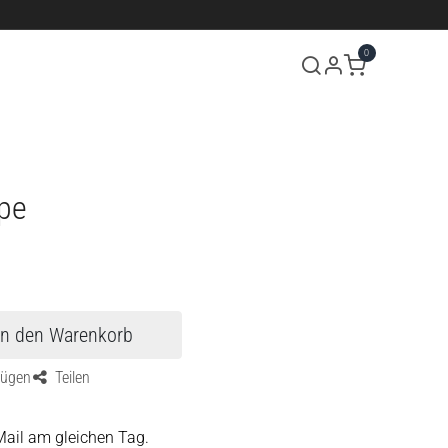
0
Über uns
Termin
Kontakt
pe
In den Warenkorb
fügen
Teilen
Mail am gleichen Tag.