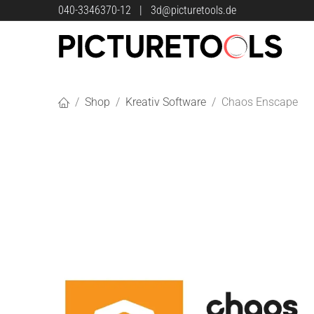
Zum Inhalt springen
040-3346370-12
|
3d@picturetools.de
Shop
Kreativ Software
Chaos Enscape