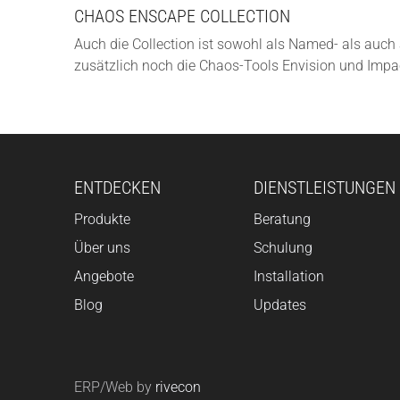
CHAOS ENSCAPE COLLECTION
Auch die Collection ist sowohl als Named- als auch 
zusätzlich noch die Chaos-Tools Envision und Impa
ENTDECKEN
DIENSTLEISTUNGEN
Produkte
Beratung
Über uns
Schulung
Angebote
Installation
Blog
Updates
ERP/Web by
rivecon