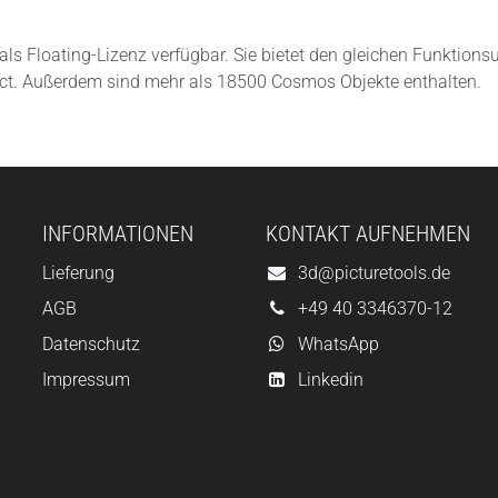
als Floating-Lizenz verfügbar. Sie bietet den gleichen Funktio
ct. Außerdem sind mehr als 18500 Cosmos Objekte enthalten.
INFORMATIONEN
KONTAKT AUFNEHMEN
Lieferung
3d@picturetools.de
AGB
+49 40 3346370-12
Datenschutz
WhatsApp
Impressum
Linkedin