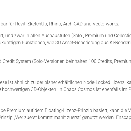
gbar für Revit, SketchUp, Rhino, ArchiCAD und Vectorworks.
ert, und zwar in allen Ausbaustufen (Solo , Premium und Collectio
zukünftigen Funktionen, wie 3D Asset-Generierung aus KI-Renderi
d Credit System (Solo-Versionen beinhalten 100 Credits, Premium 
ese ist ähnlich zu der bisher erhältlichen Node-Locked Lizenz,
00 hochwertigen 3D-Objekten in Chaos Cosmos ist ebenfalls im Pr
ape Premium auf dem Floating-Lizenz-Prinzip basiert, kann die Ve
rinzip „Wer zuerst kommt mahlt zuerst“ genutzt werden. Ensc