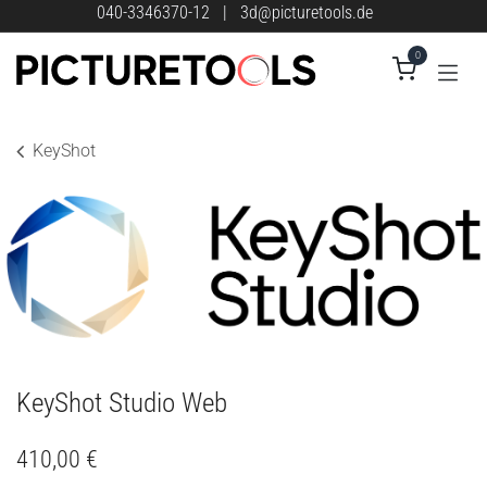
Zum Inhalt springen
040-3346370-12
|
3d@picturetools.de
0
KeyShot
KeyShot Studio Web
410,00
€